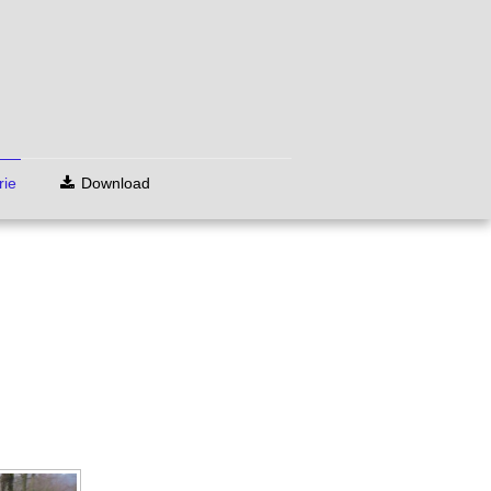
rie
Download