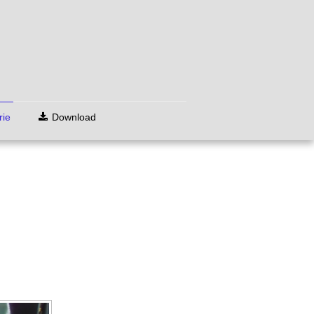
rie
Download