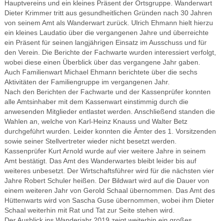
Hauptvereins und ein kleines Präsent der Ortsgruppe. Wanderwart
Dieter Krimmer tritt aus gesundheitlichen Gründen nach 30 Jahren
von seinem Amt als Wanderwart zurück. Ulrich Ehmann hielt hierzu
ein kleines Laudatio über die vergangenen Jahre und überreichte
ein Präsent für seinen langjährigen Einsatz im Ausschuss und für
den Verein. Die Berichte der Fachwarte wurden interessiert verfolgt,
wobei diese einen Überblick über das vergangene Jahr gaben.
Auch Familienwart Michael Ehmann berichtete über die sechs
Aktivitäten der Familiengruppe im vergangenen Jahr.
Nach den Berichten der Fachwarte und der Kassenprüfer konnten
alle Amtsinhaber mit dem Kassenwart einstimmig durch die
anwesenden Mitglieder entlastet werden. Anschließend standen die
Wahlen an, welche von Karl-Heinz Knauss und Walter Betz
durchgeführt wurden. Leider konnten die Ämter des 1. Vorsitzenden
sowie seiner Stellvertreter wieder nicht besetzt werden.
Kassenprüfer Kurt Arnold wurde auf vier weitere Jahre in seinem
Amt bestätigt. Das Amt des Wanderwartes bleibt leider bis auf
weiteres unbesetzt. Der Wirtschaftsführer wird für die nächsten vier
Jahre Robert Schuler heißen. Der Bildwart wird auf die Dauer von
einem weiteren Jahr von Gerold Schaal übernommen. Das Amt des
Hüttenwarts wird von Sascha Guse übernommen, wobei ihm Dieter
Schaal weiterhin mit Rat und Tat zur Seite stehen wird.
Der Ausblick ins Wanderjahr 2019 zeigt weiterhin ein großes